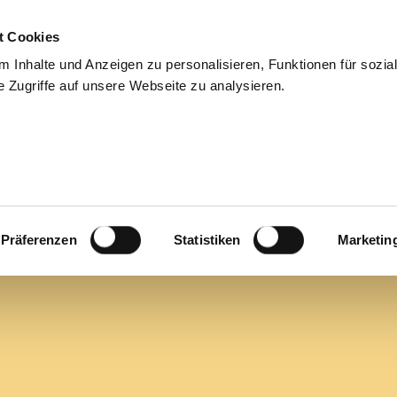
t Cookies
en
Für Bewerber
Jobs
Über uns
Blog
Kontak
 Inhalte und Anzeigen zu personalisieren, Funktionen für sozia
 Zugriffe auf unsere Webseite zu analysieren.
Präferenzen
Statistiken
Marketin
s Wind (m/w/d)