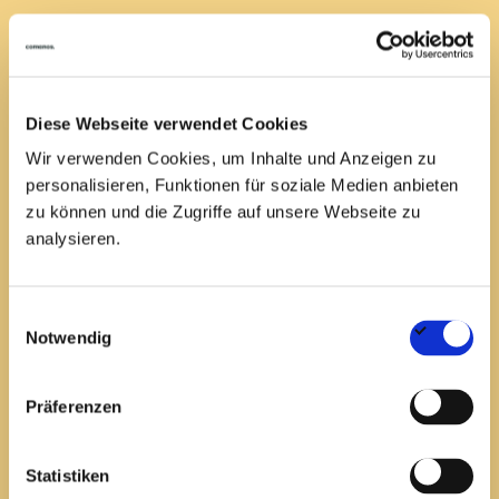
Anforderungsprofil
Diese Webseite verwendet Cookies
Ein abgeschlossenes Studium im Bereich
Wir verwenden Cookies, um Inhalte und Anzeigen zu
Erneuerbare Energien,
personalisieren, Funktionen für soziale Medien anbieten
Wirtschaftsingenieurwesen oder einem
zu können und die Zugriffe auf unsere Webseite zu
vergleichbaren technischen oder wirtschaftlichen
analysieren.
Fach
Fundierte Erfahrung in der Projektentwicklung –
Einwilligungsauswahl
idealerweise im Bereich Energiewirtschaft,
Notwendig
Speichertechnologien oder Infrastrukturlösungen
Sehr gute Kenntnisse rund um
Genehmigungsverfahren,
Präferenzen
Behördenkommunikation und einschlägige
C.
comanos
Energy.Experts.Execution.
Förderprogramme
Statistiken
Verständnis für die Anforderungen des