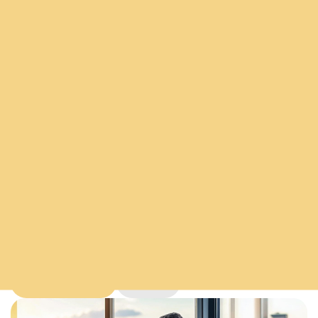
Interesse geweckt?
Dann bewerben Sie sich über den hier integrierten
Bewerbungsbutton oder rufen Sie unsere vom
Mandanten exklusiv beauftragte und spezialisierte
Beraterin Frau Natalie Frescher unter +49 (0)170 799 37
73 an, um vorab weitere Einzelheiten zu dieser Position
zu erfahren.
Wir freuen uns auf Ihre Bewerbung!
Auf Job bewerben
Kontakt