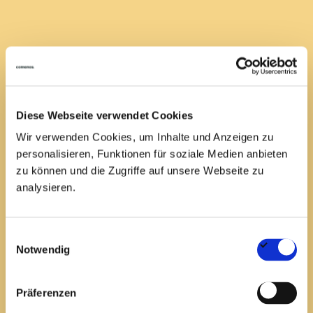
Diese Webseite verwendet Cookies
Anforderungsprofil
Wir verwenden Cookies, um Inhalte und Anzeigen zu
personalisieren, Funktionen für soziale Medien anbieten
Abgeschlossenes Studium im Bereich
zu können und die Zugriffe auf unsere Webseite zu
Elektrotechnik oder eine vergleichbare
analysieren.
Qualifikation
Idealerweise Erfahrung in Planung, Bau oder
Inbetriebnahme von Energieerzeugungsanlagen
Einwilligungsauswahl
Sehr gute Deutschkenntnisse sowie sichere
Notwendig
Englischkenntnisse in Wort und Schrift
Kenntnisse in der Nutzung von Matlab und
Präferenzen
Netzsimulationssoftware (z. B. DigSilent)