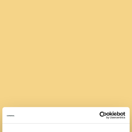
Head of Business Development
Wéverton Siqueira-Nienhaus
wsiqueiranienhaus@comanos.de
+49 (0)30 400 565 409
Übermitteln Sie Ihre Unterlagen an Wéverton
Siqueira-Nienhaus