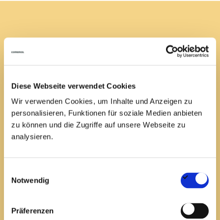
EN
DE
Job not found
Diese Webseite verwendet Cookies
We’re sorry, but the job you’re looking for is no longer
Wir verwenden Cookies, um Inhalte und Anzeigen zu
available or may have been removed.
personalisieren, Funktionen für soziale Medien anbieten
Explore other opportunities on our
jobs page
.
zu können und die Zugriffe auf unsere Webseite zu
For assistance, contact us at
job@comanos.de
.
analysieren.
Einwilligungsauswahl
Notwendig
Präferenzen