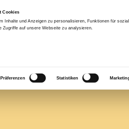
t Cookies
ies
For applicants
Jobs
About us
Blog
Cont
 Inhalte und Anzeigen zu personalisieren, Funktionen für sozia
 Zugriffe auf unsere Webseite zu analysieren.
b not fo
Präferenzen
Statistiken
Marketin
job you’re looking for is no longer available or 
Explore other opportunities on our
jobs page
.
For assistance, contact us at
job@comanos.de
.