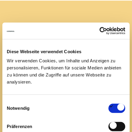
EN
DE
Job not found
Diese Webseite verwendet Cookies
We’re sorry, but the job you’re looking for is no longer
Wir verwenden Cookies, um Inhalte und Anzeigen zu
available or may have been removed.
personalisieren, Funktionen für soziale Medien anbieten
Explore other opportunities on our
jobs page
.
zu können und die Zugriffe auf unsere Webseite zu
For assistance, contact us at
job@comanos.de
.
analysieren.
Einwilligungsauswahl
Notwendig
Präferenzen