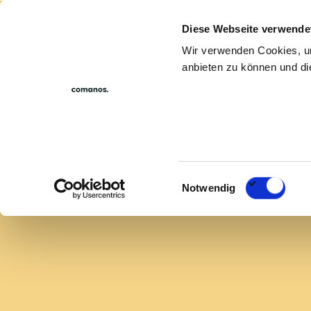
Diese Webseite verwende
For compan
Wir verwenden Cookies, um
anbieten zu können und die
Metropolregion Ruhr
Sales Manager/-in
Head of Sale
Einwilligungsauswahl
Notwendig
Technischer Vertrieb | Windenergi
Für ein international erfolgreiche