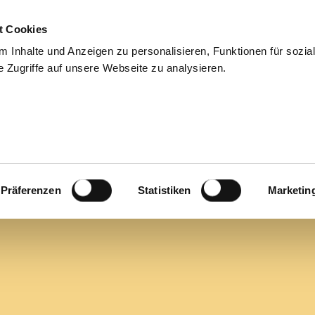
t Cookies
ies
For applicants
Jobs
About us
Blog
Cont
 Inhalte und Anzeigen zu personalisieren, Funktionen für sozia
 Zugriffe auf unsere Webseite zu analysieren.
s Wind (m/w/d)
Präferenzen
Statistiken
Marketin
e | Europa | Führungsverantwortung
s Technologieunternehmen suchen wir