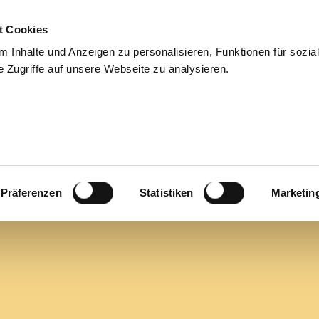
t Cookies
ies
For applicants
Jobs
About us
Blog
Cont
 Inhalte und Anzeigen zu personalisieren, Funktionen für sozia
 Zugriffe auf unsere Webseite zu analysieren.
NSPEKTOR (M/W/D
Präferenzen
Statistiken
Marketin
profitiere von unserer tatkräftigen
 Wertschätzung, Team-Spirit und
icht einfach ein Personalvermittler,