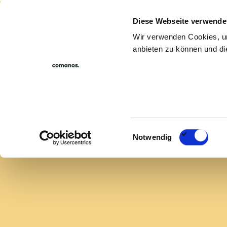
Diese Webseite verwende
For compan
Wir verwenden Cookies, um
anbieten zu können und die
Emden
Qualitätsmanager/-in
QUALITÄTSI
Einwilligungsauswahl
Notwendig
Sei Teil einer besseren Zukunft und 
Unterstützung. Bei uns erfährst du
Leistungsbereitschaft. Comanos ist n