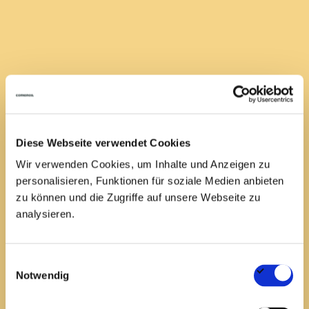
Anforderungsprofil
Abgeschlossene Ausbildung oder ein Studium,
Diese Webseite verwendet Cookies
idealerweise im Bereich Erneuerbare Energien,
Wir verwenden Cookies, um Inhalte und Anzeigen zu
oder vergleichbare Qualifikationen
personalisieren, Funktionen für soziale Medien anbieten
Mehrjährige Berufserfahrung in der
zu können und die Zugriffe auf unsere Webseite zu
Projektentwicklung, Bauleitplanung oder
analysieren.
verwandten Bereichen
Selbstbewusstes Auftreten und
Kommunikationsstärke im Umgang mit Partnern
Einwilligungsauswahl
und Behörden
Notwendig
Strukturierte, lösungsorientierte Arbeitsweise