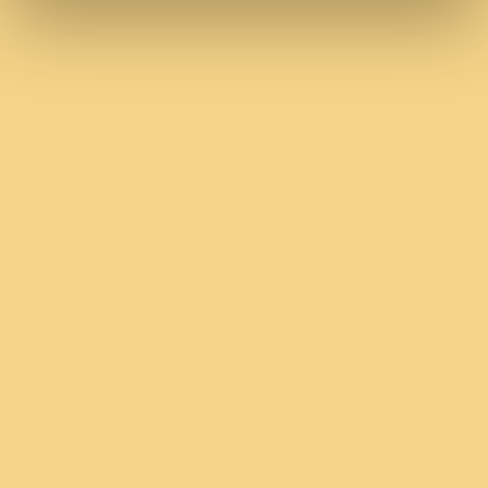
Attraktive Benefits: Deutschlandticket,
vermögenswirksame Leistungen, Weiterbildungen
etc.
Erlangen
Project Management
REQUIREMENTS MANAGER (M/W/D)*
Learn more
Duisburg
Project Management
PROJEKTINGENIEUR (M/W/D)*
Learn more
Raum Paderborn
Project Management