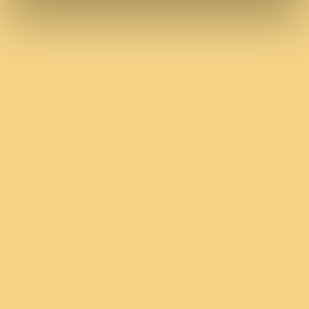
Angebot
Spannende Tätigkeit in einem dynamischen und
stark wachsenden Markt mit internationalem Team
Attraktives Gehaltspaket inklusive
leistungsorientiertem Bonussystem
Onboarding in Amsterdam sowie regelmäßige
Reisen dorthin
Unterstützung bei einem Umzug durch ein
Relocation-Budget
Wöchentliche Bootcamp-Fitnesskurse
Jährlicher Firmenausflug